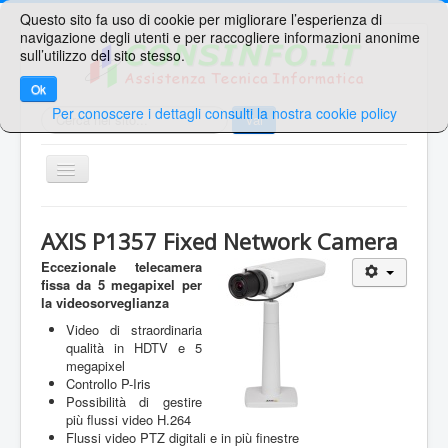
Questo sito fa uso di cookie per migliorare l’esperienza di
navigazione degli utenti e per raccogliere informazioni anonime
sull’utilizzo del sito stesso.
Ok
Per conoscere i dettagli consulti la nostra cookie policy
Cerca...
Vai
TPL_PROTOSTAR_TOGGLE_MENU
Home
AXIS P1357 Fixed Network Camera
Ricerche Veloci
Eccezionale telecamera
fissa da 5 megapixel per
Web Mail
la videosorveglianza
Area Supporto
Video di straordinaria
qualità in HDTV e 5
Area Clienti
megapixel
Controllo P-Iris
Contatti
Possibilità di gestire
più flussi video H.264
Sei qui:
Home
Vendita e Assistenza
Flussi video PTZ digitali e in più finestre