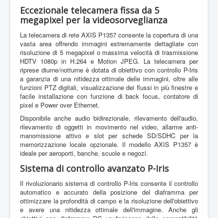
Videosorveglianza
Eccezionale telecamera fissa da 5
AXIS P1357 Fixed Network Camera
megapixel per la videosorveglianza
La telecamera di rete AXIS P1357 consente la copertura di una
vasta area offrendo immagini estremamente dettagliate con
risoluzione di 5 megapixel o massima velocità di trasmissione
HDTV 1080p in H.264 e Motion JPEG. La telecamera per
riprese diurne/notturne è dotata di obiettivo con controllo P-Iris
a garanzia di una nitidezza ottimale delle immagini, oltre alle
funzioni PTZ digitali, visualizzazione dei flussi in più finestre e
facile installazione con funzione di back focus, contatore di
pixel e Power over Ethernet.
Disponibile anche audio bidirezionale, rilevamento dell'audio,
rilevamento di oggetti in movimento nel video, allarme anti-
manomissione attivo e slot per schede SD/SDHC per la
memorizzazione locale opzionale. Il modello AXIS P1357 è
ideale per aeroporti, banche, scuole e negozi.
Sistema di controllo avanzato P-Iris
Il rivoluzionario sistema di controllo P-Iris consente il controllo
automatico e accurato della posizione del diaframma per
ottimizzare la profondità di campo e la risoluzione dell'obiettivo
e avere una nitidezza ottimale dell'immagine. Anche gli