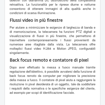
obiettivi con diaframma DC usufruiscono della compatibilità
retroattiva. Le funzionalità per le riprese diurne e notturne
consentono di ottenere immagini di alta qualità anche in
condizioni di scarsa illuminazione.
Flussi video in più finestre
Per aiutare a minimizzare le esigenze di larghezza di banda e
di memorizzazione, la telecamera ha funzioni PTZ digitali e
visualizzazione di flussi in più finestre, che permettono di
trasmettere contemporaneamente i flussi provenienti da
numerose aree ritagliate dalla vista. La telecamera offre
molteplici flussi video H.264 e Motion JPEG, configurabili
singolarmente.
Back focus remoto e contatore di pixel
Dopo aver effettuato la messa a fuoco manuale tramite
regolazione dell'obiettivo, è possibile avvalersi della funzione di
back focus remoto da computer per migliorare la precisione
della messa a fuoco. Il contatore di pixel aiuta a raggiungere la
risoluzione in pixel desiderata di un oggetto, tale da soddisfare
i requisiti della normativa o le specifiche esigenze del cliente,
ad esempio per scopi di identificazione facciale.