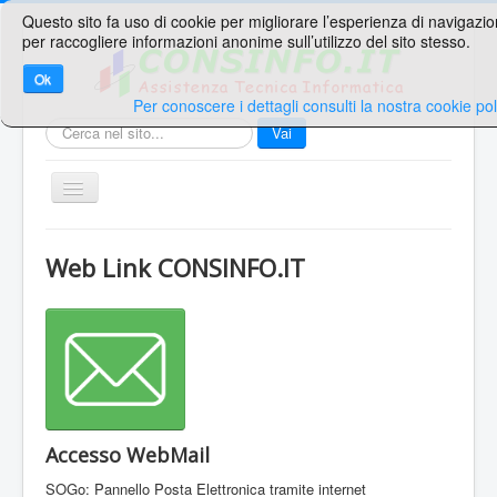
Questo sito fa uso di cookie per migliorare l’esperienza di navigazio
per raccogliere informazioni anonime sull’utilizzo del sito stesso.
Ok
Per conoscere i dettagli consulti la nostra cookie pol
Cerca...
Vai
TPL_PROTOSTAR_TOGGLE_MENU
Home
Web Link CONSINFO.IT
Ricerche Veloci
Web Mail
Area Supporto
Area Clienti
Contatti
Accesso WebMail
Sei qui:
Home
Web Mail
SOGo: Pannello Posta Elettronica tramite internet