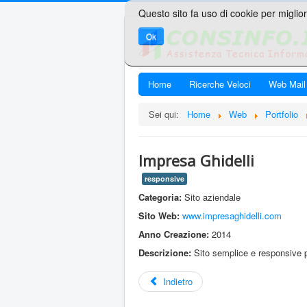
Questo sito fa uso di cookie per miglior
Ok
Home
Ricerche Veloci
Web Mail
Sei qui:
Home
Web
Portfolio
Impresa Ghidelli
responsive
Categoria:
Sito aziendale
Sito Web:
www.impresaghidelli.com
Anno Creazione:
2014
Descrizione:
Sito semplice e responsive pe
Indietro