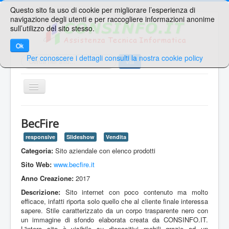
Questo sito fa uso di cookie per migliorare l’esperienza di
navigazione degli utenti e per raccogliere informazioni anonime
sull’utilizzo del sito stesso.
Ok
Per conoscere i dettagli consulti la nostra cookie policy
Cerca...
Vai
TPL_PROTOSTAR_TOGGLE_MENU
Home
BecFire
Ricerche Veloci
responsive
Slideshow
Vendita
Web Mail
Categoria:
Sito aziendale con elenco prodotti
Area Supporto
Sito Web:
www.becfire.it
Anno Creazione:
2017
Area Clienti
Descrizione:
Sito internet con poco contenuto ma molto
Contatti
efficace, infatti riporta solo quello che al cliente finale interessa
sapere. Stile caratterizzato da un corpo trasparente nero con
un immagine di sfondo elaborata creata da CONSINFO.IT.
Sei qui:
Home
Web
Portfolio
BecFire
L'intero sito è visibile su dispositivi mobili grazie ad un