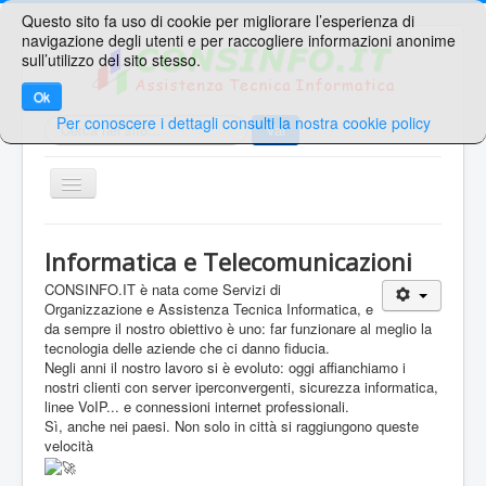
Questo sito fa uso di cookie per migliorare l’esperienza di
navigazione degli utenti e per raccogliere informazioni anonime
sull’utilizzo del sito stesso.
Ok
Per conoscere i dettagli consulti la nostra cookie policy
Cerca...
Vai
TPL_PROTOSTAR_TOGGLE_MENU
Home
Informatica e Telecomunicazioni
Ricerche Veloci
CONSINFO.IT è nata come Servizi di
Organizzazione e Assistenza Tecnica Informatica, e
Web Mail
da sempre il nostro obiettivo è uno: far funzionare al meglio la
tecnologia delle aziende che ci danno fiducia.
Area Supporto
Negli anni il nostro lavoro si è evoluto: oggi affianchiamo i
Area Clienti
nostri clienti con server iperconvergenti, sicurezza informatica,
linee VoIP... e connessioni internet professionali.
Contatti
Sì, anche nei paesi. Non solo in città si raggiungono queste
velocità
Sei qui:
Home
Telecomunicazioni