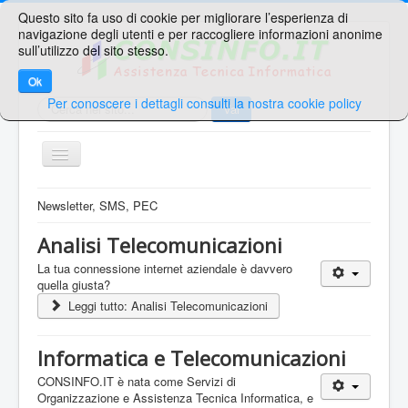
Questo sito fa uso di cookie per migliorare l’esperienza di
navigazione degli utenti e per raccogliere informazioni anonime
sull’utilizzo del sito stesso.
Ok
Per conoscere i dettagli consulti la nostra cookie policy
Cerca...
Vai
TPL_PROTOSTAR_TOGGLE_MENU
Home
Newsletter, SMS, PEC
Ricerche Veloci
Analisi Telecomunicazioni
Web Mail
La tua connessione internet aziendale è davvero
quella giusta?
Area Supporto
Leggi tutto: Analisi Telecomunicazioni
Area Clienti
Informatica e Telecomunicazioni
Contatti
CONSINFO.IT è nata come Servizi di
Sei qui:
Home
Telecomunicazioni
Organizzazione e Assistenza Tecnica Informatica, e