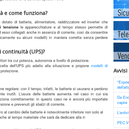
tà e come funziona?
dotato di batteria, alimentatore, raddrizzatore ed inverter che
i tensione
le apparecchiature e al tempo stesso permette di
ad esso collegati anche in assenza di corrente, così da consentire
camente su alcuni modelli) in maniera corretta senza perdere
 continuità (UPS)?
ttori tra cui potenza, autonomia e livello di protezione.
elta dell'UPS più adatto alla situazione e propone
modelli di
Avvisi
protezione.
"Expos
dell'at
regolare: con il tempo, infatti, le batterie si usurano e perdono
e inutili. L'usura delle batterie aumenta nel caso in cui sia
Da End
unziona correttamente: in questo caso ne è ancora più importate
capire
nsione e prevenuti gli sbalzi di corrente.
vo al cambio delle batterie è notevolmente inferiore non solo al
L'antiv
he al tempo materiale che sarà da dedicare alla ri-
PEC Vi