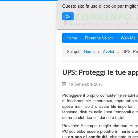
Questo sito fa uso di cookie per miglior
Ok
Home
Ricerche Veloci
Web Mail
Sei qui:
Home
Avvisi
UPS: Pro
UPS: Proteggi le tue ap
19 Settembre 2016
Proteggere il proprio computer (e relativi 
di fondamentale importanza, soprattutto s
speso molti soldi o avete file importanti 
tensione, disturbi nella linea (temporali 
corrente elettrica e il danno è fatto!
Prevenire è sempre meglio che curare: per
PC dovrebbe essere protetto in maniera ad
un
gruppo di continuità
, chiamato in ge