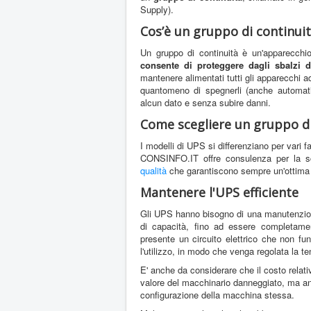
Supply).
Cos’è un gruppo di continui
Un gruppo di continuità è un'apparecchio 
consente di proteggere dagli sbalzi d
mantenere alimentati tutti gli apparecchi 
quantomeno di spegnerli (anche automati
alcun dato e senza subire danni.
Come scegliere un gruppo di
I modelli di UPS si differenziano per vari fa
CONSINFO.IT offre consulenza per la sc
qualità
che garantiscono sempre un'ottima 
Mantenere l'UPS efficiente
Gli UPS hanno bisogno di una manutenzione 
di capacità, fino ad essere completament
presente un circuito elettrico che non f
l'utilizzo, in modo che venga regolata la te
E' anche da considerare che il costo relati
valore del macchinario danneggiato, ma anc
configurazione della macchina stessa.