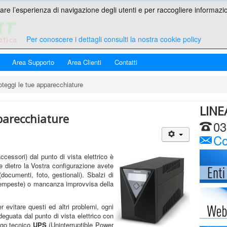
are l’esperienza di navigazione degli utenti e per raccogliere informazion
Per conoscere i dettagli consulti la nostra cookie policy
Area Supporto
Area Clienti
Contatti
teggi le tue apparecchiature
LINE
parecchiature
03
Con
accessori) dal punto di vista elettrico è
e dietro la Vostra configurazione avete
(documenti, foto, gestionali). Sbalzi di
e tempeste) o mancanza improvvisa della
 evitare questi ed altri problemi, ogni
eguata dal punto di vista elettrico con
rgo tecnico
UPS
(Uninterruptible Power