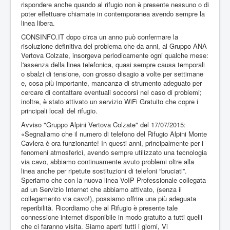
Rifugio Monte Cavlera Nuova Linea Telefonica + WiFi
rispondere anche quando al rifugio non è presente nessuno o di
Free
poter effettuare chiamate in contemporanea avendo sempre la
linea libera.
CONSINFO.IT dopo circa un anno può confermare la
risoluzione definitiva del problema che da anni, al Gruppo ANA
Vertova Colzate, insorgeva periodicamente ogni qualche mese:
l'assenza della linea telefonica, quasi sempre causa temporali
o sbalzi di tensione, con grosso disagio a volte per settimane
e, cosa più importante, mancanza di strumento adeguato per
cercare di contattare eventuali soccorsi nel caso di problemi;
inoltre, è stato attivato un servizio WiFi Gratuito che copre i
principali locali del rifugio.
Avviso "Gruppo Alpini Vertova Colzate" del 17/07/2015:
«Segnaliamo che il numero di telefono del Rifugio Alpini Monte
Cavlera è ora funzionante! In questi anni, principalmente per i
fenomeni atmosferici, avendo sempre utilizzato una tecnologia
via cavo, abbiamo continuamente avuto problemi oltre alla
linea anche per ripetute sostituzioni di telefoni “bruciati”.
Speriamo che con la nuova linea VoIP Professionale collegata
ad un Servizio Internet che abbiamo attivato, (senza il
collegamento via cavo!), possiamo offrire una più adeguata
reperibilità. Ricordiamo che al Rifugio è presente tale
connessione internet disponibile in modo gratuito a tutti quelli
che ci faranno visita. Siamo aperti tutti i giorni, Vi