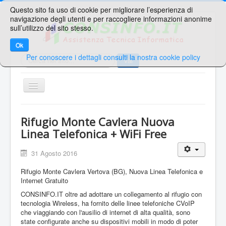
Questo sito fa uso di cookie per migliorare l’esperienza di
navigazione degli utenti e per raccogliere informazioni anonime
sull’utilizzo del sito stesso.
Ok
Per conoscere i dettagli consulti la nostra cookie policy
Cerca...
Vai
TPL_PROTOSTAR_TOGGLE_MENU
Home
Rifugio Monte Cavlera Nuova
Ricerche Veloci
Linea Telefonica + WiFi Free
Web Mail
31 Agosto 2016
Area Supporto
Rifugio Monte Cavlera Vertova (BG), Nuova Linea Telefonica e
Area Clienti
Internet Gratuito
CONSINFO.IT oltre ad adottare un collegamento al rifugio con
Contatti
tecnologia Wireless, ha fornito delle linee telefoniche CVoIP
che viaggiando con l'ausilio di internet di alta qualità, sono
Sei qui:
Home
Avvisi
state configurate anche su dispositivi mobili in modo di poter