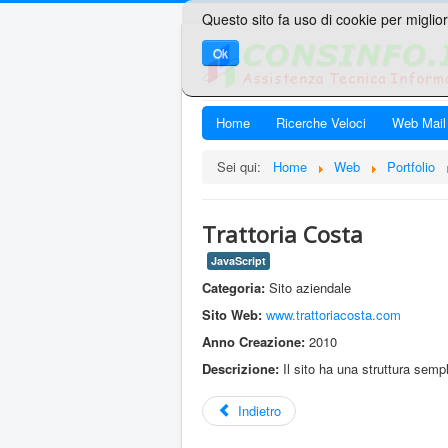
Questo sito fa uso di cookie per miglior
Ok
Home
Ricerche Veloci
Web Mail
Sei qui:
Home
Web
Portfolio
Trattoria Costa
JavaScript
Categoria:
Sito aziendale
Sito Web:
www.trattoriacosta.com
Anno Creazione:
2010
Descrizione:
Il sito ha una struttura sempl
Indietro