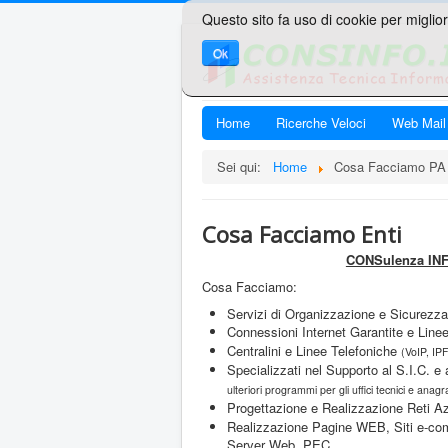
Questo sito fa uso di cookie per miglior
Ok
Home
Ricerche Veloci
Web Mail
Sei qui:
Home
Cosa Facciamo PA
Cosa Facciamo Enti
CONSulenza INF
Cosa Facciamo:
Servizi di Organizzazione e Sicurezz
Connessioni Internet Garantite e Lin
Centralini e Linee Telefoniche
(VoIP, IP
Specializzati nel Supporto al S.I.C. e
ulteriori programmi per gli uffici tecnici e anagraf
Progettazione e Realizzazione Reti Az
Realizzazione Pagine WEB, Siti e-com
Server Web, PEC