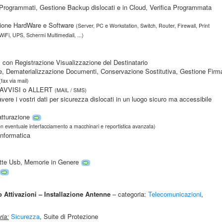
i Programmati, Gestione Backup dislocati e in Cloud, Verifica Programmata
azione HardWare e Software
(Server, PC e Workstation, Switch, Router, Firewall, Print
WiFi, UPS, Schermi Multimediali, ...)
l con Registrazione Visualizzazione del Destinatario
, Dematerializzazione Documenti, Conservazione Sostitutiva, Gestione Firm
(fax via mail)
r AVVISI o ALLERT
(MAIL / SMS)
avere i vostri dati per sicurezza dislocati in un luogo sicuro ma accessibile
atturazione
on eventuale interfacciamento a macchinari e reportistica avanzata)
Informatica
ette Usb, Memorie in Genere
Attivazioni – Installazione Antenne
– categoria:
Telecomunicazioni
,
ria:
Sicurezza
, Suite di Protezione