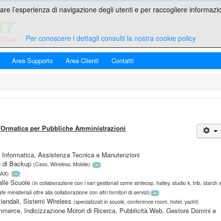
are l’esperienza di navigazione degli utenti e per raccogliere informazion
Per conoscere i dettagli consulti la nostra cookie policy
Area Supporto
Area Clienti
Contatti
Ormatica per Pubbliche Amministrazioni
a Informatica, Assistenza Tecnica e Manutenzioni
ee di Backup
(Cavo, Wireless, Mobile)
FAX)
 alle Scuole
(in collaborazione con i vari gestionali come sintecop, halley, studio k, trib, starch 
e ministeriali oltre alla collaborazione con altri fornitori di servizi)
iendali, Sistemi Wireless
(specializzati in scuole, conference room, hotel, yacht)
merce, Indicizzazione Motori di Ricerca, Pubblicità Web, Gestore Domini e