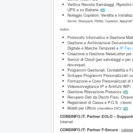
Verifica Remota Salvataggi, Ripristin
UPS e su Batterie
Noleggio Copiatori, Vendita e Install
Server, Stampanti, Plotter, Copiatori, Apparati 
inoltre:
Protocollo Informatico e Gestione Mai
Gestione e Archiviazione Documentale
Digitale e Marche Temporali e
IP Fax
Creazione e Gestione NewsLetter pe
Servizi di Cloud (per salvataggi o per 
dovunque)
Programmi Gestionali, Contabilità e F
Sviluppo Programmi Personalizzati
(c
Formazione e Corsi Personalizzati di 
Videosorveglianza IP e Antifurti WiFi
Gestione Rilevazione Presenze
Recupero Dati da Dischi Fissi, Chiav
Registratori di Cassa e P.O.S.
(Olivetti)
Mobili per Ufficio
(rivenditore DVO)
CONSINFO.IT: Partner EOLO – Supporto 
Internet
CONSINFO.IT: Partner F-Secure
-
catego