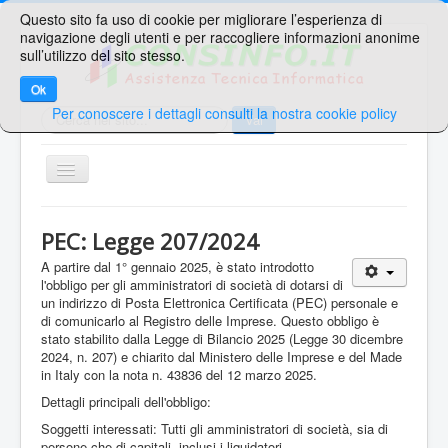
Questo sito fa uso di cookie per migliorare l’esperienza di
navigazione degli utenti e per raccogliere informazioni anonime
sull’utilizzo del sito stesso.
Ok
Per conoscere i dettagli consulti la nostra cookie policy
Cerca...
Vai
TPL_PROTOSTAR_TOGGLE_MENU
Home
PEC: Legge 207/2024
Ricerche Veloci
A partire dal 1° gennaio 2025, è stato introdotto
l'obbligo per gli amministratori di società di dotarsi di
Web Mail
un indirizzo di Posta Elettronica Certificata (PEC) personale e
di comunicarlo al Registro delle Imprese. Questo obbligo è
Area Supporto
stato stabilito dalla Legge di Bilancio 2025 (Legge 30 dicembre
Area Clienti
2024, n. 207) e chiarito dal Ministero delle Imprese e del Made
in Italy con la nota n. 43836 del 12 marzo 2025.
Contatti
Dettagli principali dell'obbligo:
Soggetti interessati: Tutti gli amministratori di società, sia di
Sei qui:
Home
Telecomunicazioni
PEC
persone che di capitali, inclusi i liquidatori.