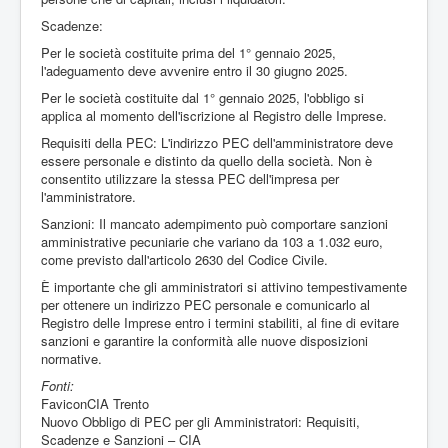
PEC: Legge 207/2024
Scadenze:
Per le società costituite prima del 1° gennaio 2025,
l'adeguamento deve avvenire entro il 30 giugno 2025.
Per le società costituite dal 1° gennaio 2025, l'obbligo si
applica al momento dell'iscrizione al Registro delle Imprese.
Requisiti della PEC: L'indirizzo PEC dell'amministratore deve
essere personale e distinto da quello della società. Non è
consentito utilizzare la stessa PEC dell'impresa per
l'amministratore.
Sanzioni: Il mancato adempimento può comportare sanzioni
amministrative pecuniarie che variano da 103 a 1.032 euro,
come previsto dall'articolo 2630 del Codice Civile.
È importante che gli amministratori si attivino tempestivamente
per ottenere un indirizzo PEC personale e comunicarlo al
Registro delle Imprese entro i termini stabiliti, al fine di evitare
sanzioni e garantire la conformità alle nuove disposizioni
normative.
Fonti:
FaviconCIA Trento
Nuovo Obbligo di PEC per gli Amministratori: Requisiti,
Scadenze e Sanzioni – CIA