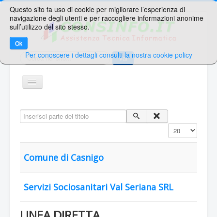
Questo sito fa uso di cookie per migliorare l’esperienza di
navigazione degli utenti e per raccogliere informazioni anonime
sull’utilizzo del sito stesso.
Ok
Per conoscere i dettagli consulti la nostra cookie policy
Cerca...
Vai
TPL_PROTOSTAR_TOGGLE_MENU
Home
Inserisci parte del titolo
Ricerche Veloci
Visualizza n.
Web Mail
Area Supporto
Comune di Casnigo
Area Clienti
Servizi Sociosanitari Val Seriana SRL
Contatti
Sei qui:
Home
Plone - CONSINFO.IT - Portale
LINEA DIRETTA