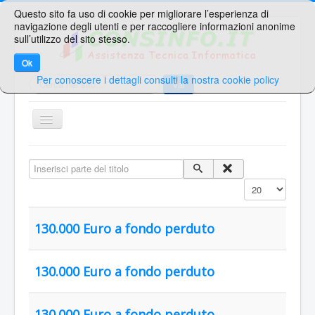
Questo sito fa uso di cookie per migliorare l’esperienza di
navigazione degli utenti e per raccogliere informazioni anonime
sull’utilizzo del sito stesso.
Ok
Per conoscere i dettagli consulti la nostra cookie policy
Cerca...
Vai
TPL_PROTOSTAR_TOGGLE_MENU
Home
Inserisci parte del titolo
Ricerche Veloci
Visualizza n.
Web Mail
Area Supporto
130.000 Euro a fondo perduto
Area Clienti
130.000 Euro a fondo perduto
Contatti
Sei qui:
Home
Click Day - CONSINFO.IT - Portale
130.000 Euro a fondo perduto