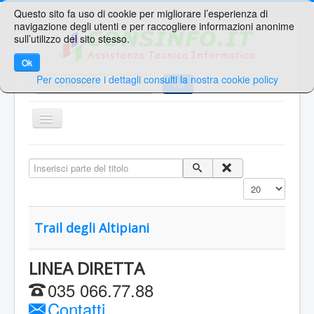
Questo sito fa uso di cookie per migliorare l’esperienza di
navigazione degli utenti e per raccogliere informazioni anonime
sull’utilizzo del sito stesso.
Ok
Per conoscere i dettagli consulti la nostra cookie policy
Cerca...
Vai
TPL_PROTOSTAR_TOGGLE_MENU
Home
Inserisci parte del titolo
Ricerche Veloci
Visualizza n.
Web Mail
Area Supporto
Trail degli Altipiani
Area Clienti
LINEA DIRETTA
Contatti
035 066.77.88
Sei qui:
Contatti...
Home
Iscrizioni - CONSINFO.IT - Portale