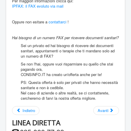
Per maggiori informazioni clicca qui:
FAX: Prova il nostro servizio IPFAX!
IPFAX: il FAX evoluto via mail
Oppure non esitare a
contattarci
!
Hai bisogno di un numero FAX per ricevere documenti sanitari?
Sei un privato ed hai bisogno di ricevere dei documenti
sanitari, appuntamenti o terapie che ti mandano solo ad
un numero di FAX?
Se non l'hai, oppure vuoi risparmiare su quello che stai
pagando ora,
CONSINFO.IT ha creato un'offerta anche per te!
PS: Questa offerta è solo per privati che hanno necessità
sanitarie e non è cedibile.
Nel caso di aziende o altre realtà, se ci contatterete,
cercheremo di farvi la nostra offerta migliore.
Indietro
Avanti
LINEA DIRETTA