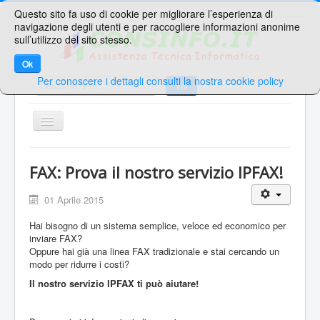
Questo sito fa uso di cookie per migliorare l’esperienza di
navigazione degli utenti e per raccogliere informazioni anonime
sull’utilizzo del sito stesso.
Ok
Per conoscere i dettagli consulti la nostra cookie policy
Cerca...
Vai
TPL_PROTOSTAR_TOGGLE_MENU
Home
FAX: Prova il nostro servizio IPFAX!
Ricerche Veloci
01 Aprile 2015
Web Mail
Hai bisogno di un sistema semplice, veloce ed economico per
Area Supporto
inviare FAX?
Oppure hai già una linea FAX tradizionale e stai cercando un
Area Clienti
modo per ridurre i costi?
Contatti
Il nostro servizio IPFAX ti può aiutare!
Sei qui:
Home
Avvisi