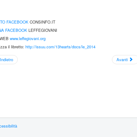
TO FACEBOOK
CONSINFO.IT
NA FACEBOOK
LEFFEGIOVANI
 WEB
www.leffegiovani.org
izza il libretto:
http://issuu.com/13hearts/docs/le_2014
Indietro
Avanti
essibilità