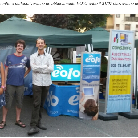
ottoscritto o sottoscriveranno un abbonamento EOLO entro il 31/07 riceveranno u