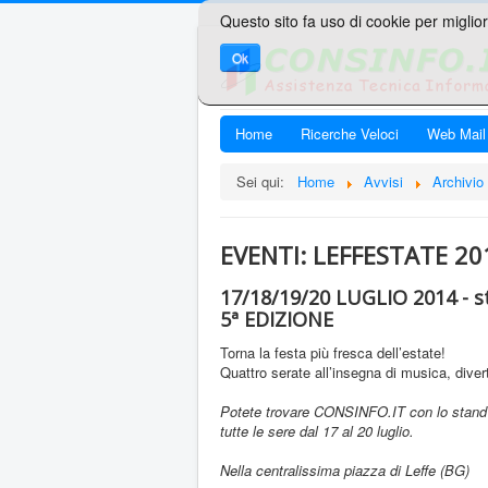
Questo sito fa uso di cookie per miglior
Ok
Home
Ricerche Veloci
Web Mail
Sei qui:
Home
Avvisi
Archivio
EVENTI: LEFFESTATE 20
17/18/19/20 LUGLIO 2014 - 
5ª EDIZIONE
Torna la festa più fresca dell’estate!
Quattro serate all’insegna di musica, div
Potete trovare CONSINFO.IT con lo stand c
tutte le sere dal 17 al 20 luglio.
Nella centralissima piazza di Leffe (BG)