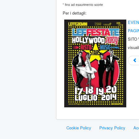
* fino ad esaurimento scorte
Per i dettagli:
EVEN
PAGI
SITO
visual
Cookie Policy
Privacy Policy
Acc