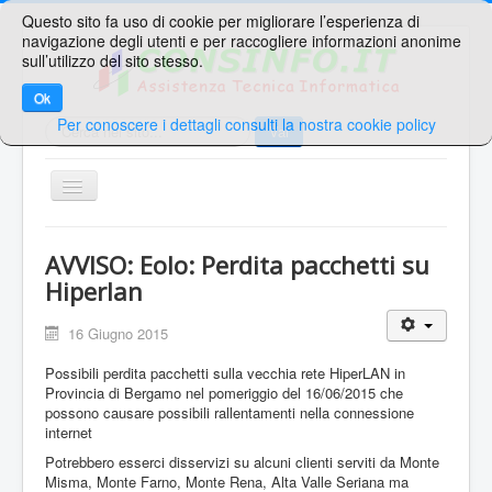
Questo sito fa uso di cookie per migliorare l’esperienza di
navigazione degli utenti e per raccogliere informazioni anonime
sull’utilizzo del sito stesso.
Ok
Per conoscere i dettagli consulti la nostra cookie policy
Cerca...
Vai
TPL_PROTOSTAR_TOGGLE_MENU
Home
AVVISO: Eolo: Perdita pacchetti su
Ricerche Veloci
Hiperlan
Web Mail
16 Giugno 2015
Area Supporto
Possibili perdita pacchetti sulla vecchia rete HiperLAN in
Area Clienti
Provincia di Bergamo nel pomeriggio del 16/06/2015 che
possono causare possibili rallentamenti nella connessione
Contatti
internet
Potrebbero esserci disservizi su alcuni clienti serviti da Monte
Sei qui:
Home
Avvisi
Archivio
Misma, Monte Farno, Monte Rena, Alta Valle Seriana ma