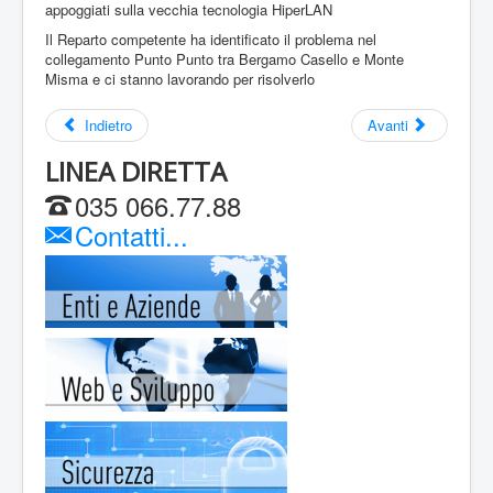
AVVISO: Eolo: Perdita pacchetti su Hiperlan
appoggiati sulla vecchia tecnologia HiperLAN
Il Reparto competente ha identificato il problema nel
collegamento Punto Punto tra Bergamo Casello e Monte
Misma e ci stanno lavorando per risolverlo
Indietro
Avanti
LINEA DIRETTA
035 066.77.88
Contatti...